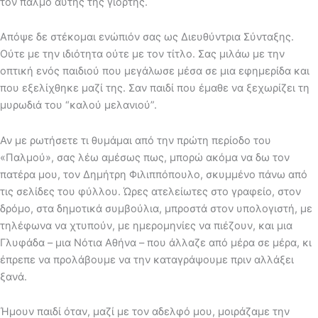
τον παλμό αυτής της γιορτής.
Απόψε δε στέκομαι ενώπιόν σας ως Διευθύντρια Σύνταξης.
Ούτε με την ιδιότητα ούτε με τον τίτλο. Σας μιλάω με την
οπτική ενός παιδιού που μεγάλωσε μέσα σε μια εφημερίδα και
που εξελίχθηκε μαζί της. Σαν παιδί που έμαθε να ξεχωρίζει τη
μυρωδιά του “καλού μελανιού”.
Αν με ρωτήσετε τι θυμάμαι από την πρώτη περίοδο του
«Παλμού», σας λέω αμέσως πως, μπορώ ακόμα να δω τον
πατέρα μου, τον Δημήτρη Φιλιππόπουλο, σκυμμένο πάνω από
τις σελίδες του φύλλου. Ώρες ατελείωτες στο γραφείο, στον
δρόμο, στα δημοτικά συμβούλια, μπροστά στον υπολογιστή, με
τηλέφωνα να χτυπούν, με ημερομηνίες να πιέζουν, και μια
Γλυφάδα – μια Νότια Αθήνα – που άλλαζε από μέρα σε μέρα, κι
έπρεπε να προλάβουμε να την καταγράψουμε πριν αλλάξει
ξανά.
Ήμουν παιδί όταν, μαζί με τον αδελφό μου, μοιράζαμε την