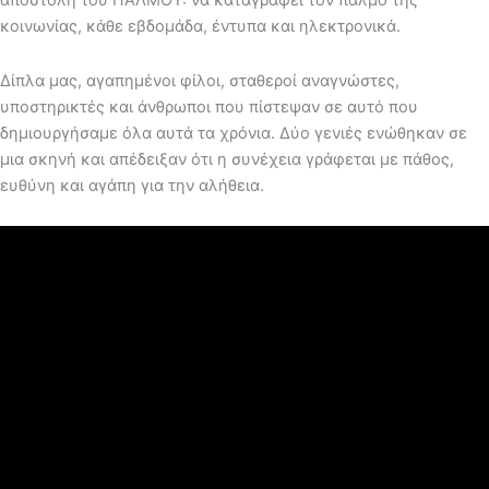
αποστολή του ΠΑΛΜΟΥ: να καταγράφει τον παλμό της
κοινωνίας, κάθε εβδομάδα, έντυπα και ηλεκτρονικά.
Δίπλα μας, αγαπημένοι φίλοι, σταθεροί αναγνώστες,
υποστηρικτές και άνθρωποι που πίστεψαν σε αυτό που
δημιουργήσαμε όλα αυτά τα χρόνια. Δύο γενιές ενώθηκαν σε
μια σκηνή και απέδειξαν ότι η συνέχεια γράφεται με πάθος,
ευθύνη και αγάπη για την αλήθεια.