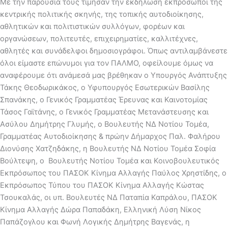
Με την παρουσία τους τίμησαν την εκδήλωση εκπρόσωποι της
κεντρικής πολιτικής σκηνής, της τοπικής αυτοδιοίκησης,
αθλητικών και πολιτιστικών συλλόγων, φορέων και
οργανώσεων, πολιτευτές, επιχειρηματίες, καλλιτέχνες,
αθλητές και συνάδελφοι δημοσιογράφοι. Όπως αντιλαμβάνεστε
όλοι είμαστε επώνυμοι για τον ΠΑΛΜΟ, οφείλουμε όμως να
αναφέρουμε ότι ανάμεσά μας βρέθηκαν ο Υπουργός Ανάπτυξης
Τάκης Θεοδωρικάκος, ο Υφυπουργός Εσωτερικών Βασίλης
Σπανάκης, ο Γενικός Γραμματέας Έρευνας και Καινοτομίας
Τάσος Γαϊτάνης, ο Γενικός Γραμματέας Μετανάστευσης και
Ασύλου Δημήτρης Γλυμής, ο Βουλευτής ΝΔ Νοτίου Τομέα,
Γραμματέας Αυτοδιοίκησης & πρώην Δήμαρχος Παλ. Φαλήρου
Διονύσης Χατζηδάκης, η Βουλευτής ΝΔ Νοτίου Τομέα Σοφία
Βούλτεψη, ο Βουλευτής Νοτίου Τομέα και Κοινοβουλευτικός
Εκπρόσωπος του ΠΑΣΟΚ Κίνημα Αλλαγής Παύλος Χρηστίδης, ο
Εκπρόσωπος Τύπου του ΠΑΣΟΚ Κίνημα Αλλαγής Κώστας
Τσουκαλάς, οι υπ. Βουλευτές ΝΔ Παταπία Καπράλου, ΠΑΣΟΚ
Κίνημα Αλλαγής Δώρα Παπαδάκη, Ελληνική Λύση Νίκος
Παπάζογλου και Φωνή Λογικής Δημήτρης Βαγενάς, η