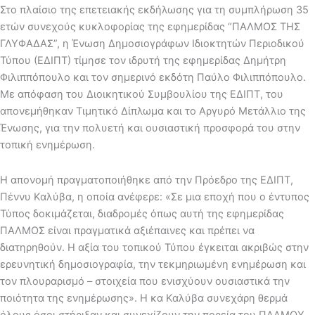
Στο πλαίσιο της επετειακής εκδήλωσης για τη συμπλήρωση 35
ετών συνεχούς κυκλοφορίας της εφημερίδας “ΠΑΛΜΟΣ ΤΗΣ
ΓΛΥΦΑΔΑΣ”, η Ένωση Δημοσιογράφων Ιδιοκτητών Περιοδικού
Τύπου (ΕΔΙΠΤ) τίμησε τον ιδρυτή της εφημερίδας Δημήτρη
Φιλιππόπουλο και τον σημερινό εκδότη Παύλο Φιλιππόπουλο.
Με απόφαση του Διοικητικού Συμβουλίου της ΕΔΙΠΤ, του
απονεμήθηκαν Τιμητικό Δίπλωμα και το Αργυρό Μετάλλιο της
Ένωσης, για την πολυετή και ουσιαστική προσφορά του στην
τοπική ενημέρωση.
Η απονομή πραγματοποιήθηκε από την Πρόεδρο της ΕΔΙΠΤ,
Πέννυ Καλύβα, η οποία ανέφερε: «Σε μια εποχή που ο έντυπος
Τύπος δοκιμάζεται, διαδρομές όπως αυτή της εφημερίδας
ΠΑΛΜΟΣ είναι πραγματικά αξιέπαινες και πρέπει να
διατηρηθούν. Η αξία του τοπικού Τύπου έγκειται ακριβώς στην
ερευνητική δημοσιογραφία, την τεκμηριωμένη ενημέρωση και
τον πλουραρισμό – στοιχεία που ενισχύουν ουσιαστικά την
ποιότητα της ενημέρωσης». Η κα Καλύβα συνεχάρη θερμά
όλους όσοι στήριξαν και συνεχίζουν την πορεία του ΠΑΛΜΟΥ,