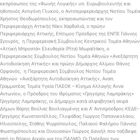
εκπρόσωπος της «Φωνής Λογικής» υπ. Ευρωβουλευτής και
ηθοποιός Αντιγόνη Γλυκού, ο Αντιπεριφερειάρχης Νοτίου Τομέα
Χρήστος Θεοδωρόπουλος, εκπροσωπώντας και τον
Περιφερειάρχη Αττικής Νίκο Χαρδαλιά, ο πρώην
Περιφερειάρχης Αττικής, Επίτιμος Πρόεδρος της ΕΝΠΕ Γιάννης
Σγουρός, η Περιφερειακή Σύμβουλος Κεντρικού Τομέα Αθηνών
«Αττική Μπροστά» Ελευθερία (Ρίτα) Μωραϊτάκη, ο
Περιφερειακός Σύμβουλος Νοτίου Τομέα Αθηνών «Ανεξάρτητη
Αυτοδιοίκηση Αττικής» και πρώην Δήμαρχος Αλίμου Θάνος
Ορφανός, η Περιφερειακή Σύμβουλος Νοτίου Τομέα
Αθηνών «Ανεξάρτητη Αυτοδιοίκηση Αττικής», Αναπ.
Γραμματέας Τομέα Υγεία ΠΑΣΟΚ – Κίνημα Αλλαγής Άννα
Αντωνίου, ο Πρόεδρος του Ιδρύματος «Γρηγόρης Λαμπράκης»
Γρηγόρης Λαμπράκης, οι Δήμαρχοι κατά αλφαβητική σειρά
Δήμων Βάρης Βούλας Βουλιαγμένης και Α’ Αντιπρόεδρος ΚΕΔΕ–
Γρηγόρης Κωνσταντέλλος, Γλυφάδας Γιώργος Παπανικολάου,
Ηλιούπολης, Στάθης Ψυρρόπουλος, Παλαιού Φαλήρου Γιάννης
Φωστηρόπουλος και Οινουσσών Γιώργος Δανιήλ που ταξίδεψε
από το Βόρειο Αιγαίο για τον ΠΑΛΜΟ. Οι Πρόεδροι των