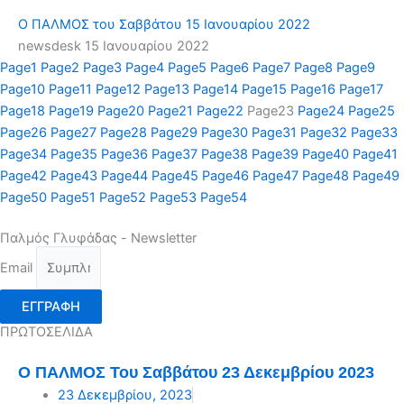
Ο ΠΑΛΜΟΣ του Σαββάτου 15 Ιανουαρίου 2022
newsdesk
15 Ιανουαρίου 2022
Page
1
Page
2
Page
3
Page
4
Page
5
Page
6
Page
7
Page
8
Page
9
Page
10
Page
11
Page
12
Page
13
Page
14
Page
15
Page
16
Page
17
Page
18
Page
19
Page
20
Page
21
Page
22
Page
23
Page
24
Page
25
Page
26
Page
27
Page
28
Page
29
Page
30
Page
31
Page
32
Page
33
Page
34
Page
35
Page
36
Page
37
Page
38
Page
39
Page
40
Page
41
Page
42
Page
43
Page
44
Page
45
Page
46
Page
47
Page
48
Page
49
Page
50
Page
51
Page
52
Page
53
Page
54
Παλμός Γλυφάδας - Newsletter
Email
ΕΓΓΡΑΦΗ
ΠΡΩΤΟΣΕΛΙΔΑ
Ο ΠΑΛΜΟΣ Του Σαββάτου 23 Δεκεμβρίου 2023
23 Δεκεμβρίου, 2023