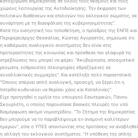
κατοχύρωση δημοκρατίας σε όλους τους θεσμούς και τους
χώρους λειτουργίας της Αυτοδιοίκησης. Την έκφραση των
πολιτικών διαθέσεων και επιλογών του εκλογικού σώματος, σε
συνάρτηση με τη διασφάλιση της κυβερνησιμότητας”.
Κατά την εισηγητική του τοποθέτηση, ο πρόεδρος της ΕΝΠΕ και
Περιφερειάρχης Θεσσαλίας, Κώστας Αγοραστός, σημείωσε ότι
η καθιέρωση αναλογικού συστήματος δεν είναι στις
προτεραιότητες της κοινωνίας και πρόσθεσε πιο γλαφυρά τις
στρεβλώσεις που μπορεί να φέρει: “Ακυβερνησία, αποσχιστικά
ρεύματα, εύθραυστες πλειοψηφίες εδραζόμενες σε
συναλλακτικές συμμαχίες”. Και κατέληξε πολύ παραστατικά:
“Όποιος σπέρνει απλή αναλογική, προσοχή, να ξέρει ότι η
πατρίδα κινδυνεύει να θερίσει χάος και Καταλονίες”.
Είχε προηγηθεί η ομιλία του υπουργού Εσωτερικών, Πάνου
Σκουρλέτη, ο οποίος παρουσίασε βασικές πλευρές του υπό
διαμόρφωση ακόμα νομοσχεδίου. “Το ζήτημα της δημοκρατίας
δεν μπορούμε να το παραβλέψουμε εν αναμονή καλύτερων
ημερών”, είπε ο ΥΠΕΣ απαντώντας στις προτάσεις να αναβληθεί
η αλλαγή του εκλογικού συστήματος. “Η υπόθεση της απλής