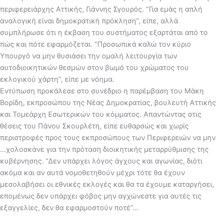
περιφερειάρχης Αττικής, Γιάννης Σγουρός. “Για εμάς η απλή
αναλογική είναι δημοκρατική πρόκληση”, είπε, αλλά
συμπλήρωσε ότι η έκβαση του συστήματος εξαρτάται από το
πώς και πότε εφαρμόζεται. “Προσωπικά καλώ τον κύριο
Υπουργό να μην θυσιάσει την ομαλή λειτουργία των
αυτοδιοικητικών θεσμών στον βωμό του χρώματος του
εκλογικού χάρτη”, είπε με νόημα.
Εντύπωση προκάλεσε στο συνέδριο η παρέμβαση του Μάκη
Βορίδη, εκπροσώπου της Νέας Δημοκρατίας, βουλευτή Αττικής
και Τομεάρχη Εσωτερικών του κόμματος. Απαντώντας στις
θέσεις του Πάνου Σκουρλέτη, είπε ευθαρσώς και χωρίς
περιστροφές προς τους εκπροσώπους των Περιφερειών να μην
…χολοσκάνε για την πρόταση διοικητικής μεταρρύθμισης της
κυβέρνησης. “Δεν υπάρχει λόγος άγχους και αγωνίας, διότι
ακόμα και αν αυτά νομοθετηθούν μέχρι τότε θα έχουν
μεσολαβήσει οι εθνικές εκλογές και θα τα έχουμε καταργήσει,
επομένως δεν υπάρχει φόβος μην αγχώνεστε για αυτές τις
εξαγγελίες, δεν θα εφαρμοστούν ποτέ”…