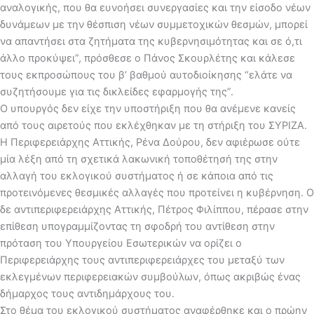
αναλογικής, που θα ευνοήσει συνεργασίες και την είσοδο νέων
δυνάμεων με την θέσπιση νέων συμμετοχικών θεσμών, μπορεί
να απαντήσει στα ζητήματα της κυβερνησιμότητας και σε ό,τι
άλλο προκύψει”, πρόσθεσε ο Πάνος Σκουρλέτης και κάλεσε
τους εκπροσώπους του β’ βαθμού αυτοδιοίκησης “ελάτε να
συζητήσουμε για τις δικλείδες εφαρμογής της”.
Ο υπουργός δεν είχε την υποστήριξη που θα ανέμενε κανείς
από τους αιρετούς που εκλέχθηκαν με τη στήριξη του ΣΥΡΙΖΑ.
Η Περιφερειάρχης Αττικής, Ρένα Δούρου, δεν αφιέρωσε ούτε
μία λέξη από τη σχετικά λακωνική τοποθέτησή της στην
αλλαγή του εκλογικού συστήματος ή σε κάποια από τις
προτεινόμενες θεσμικές αλλαγές που προτείνει η κυβέρνηση. Ο
δε αντιπεριφερειάρχης Αττικής, Πέτρος Φιλίππου, πέρασε στην
επίθεση υπογραμμίζοντας τη σφοδρή του αντίθεση στην
πρόταση του Υπουργείου Εσωτερικών να ορίζει ο
Περιφερειάρχης τους αντιπεριφερειάρχες του μεταξύ των
εκλεγμένων περιφερειακών συμβούλων, όπως ακριβώς ένας
δήμαρχος τους αντιδημάρχους του.
Στο θέμα του εκλογικού συστήματος αναφέρθηκε και ο πρώην