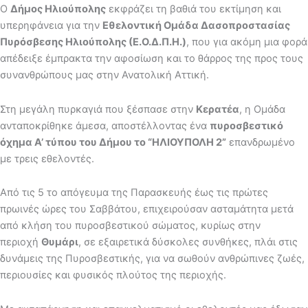
Ο
Δήμος Ηλιούπολης
εκφράζει τη βαθιά του εκτίμηση και
υπερηφάνεια για την
Εθελοντική Ομάδα Δασοπροστασίας
Πυρόσβεσης Ηλιούπολης (Ε.Ο.Δ.Π.Η.)
, που για ακόμη μια φορά
απέδειξε έμπρακτα την αφοσίωση και το θάρρος της προς τους
συνανθρώπους μας στην Ανατολική Αττική.
Στη μεγάλη πυρκαγιά που ξέσπασε στην
Κερατέα
, η Ομάδα
ανταποκρίθηκε άμεσα, αποστέλλοντας ένα
πυροσβεστικό
όχημα Α’ τύπου του Δήμου το “ΗΛΙΟΥΠΟΛΗ 2”
επανδρωμένο
με τρεις εθελοντές.
Από τις 5 το απόγευμα της Παρασκευής έως τις πρώτες
πρωινές ώρες του Σαββάτου, επιχειρούσαν ασταμάτητα μετά
από κλήση του πυροσβεστικού σώματος, κυρίως στην
περιοχή
Θυμάρι
, σε εξαιρετικά δύσκολες συνθήκες, πλάι στις
δυνάμεις της Πυροσβεστικής, για να σωθούν ανθρώπινες ζωές,
περιουσίες και φυσικός πλούτος της περιοχής.