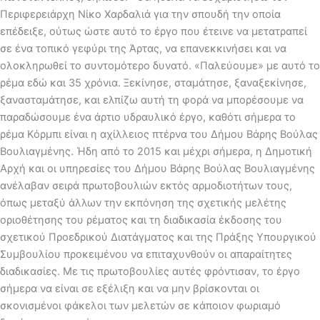
Περιφερειάρχη Νίκο Χαρδαλιά για την σπουδή την οποία
επέδειξε, ούτως ώστε αυτό το έργο που έτεινε να μετατραπεί
σε ένα τοπικό γεφύρι της Άρτας, να επανεκκινήσει και να
ολοκληρωθεί το συντομότερο δυνατό. «Παλεύουμε» με αυτό το
ρέμα εδώ και 35 χρόνια. Ξεκίνησε, σταμάτησε, ξαναξεκίνησε,
ξανασταμάτησε, και ελπίζω αυτή τη φορά να μπορέσουμε να
παραδώσουμε ένα άρτιο υδραυλικό έργο, καθότι σήμερα το
ρέμα Κόρμπι είναι η αχίλλειος πτέρνα του Δήμου Βάρης Βούλας
Βουλιαγμένης. Ήδη από το 2015 και μέχρι σήμερα, η Δημοτική
Αρχή και οι υπηρεσίες του Δήμου Βάρης Βούλας Βουλιαγμένης
ανέλαβαν σειρά πρωτοβουλιών εκτός αρμοδιοτήτων τους,
όπως μεταξύ άλλων την εκπόνηση της σχετικής μελέτης
οριοθέτησης του ρέματος και τη διαδικασία έκδοσης του
σχετικού Προεδρικού Διατάγματος και της Πράξης Υπουργικού
Συμβουλίου προκειμένου να επιταχυνθούν οι απαραίτητες
διαδικασίες. Με τις πρωτοβουλίες αυτές φρόντισαν, το έργο
σήμερα να είναι σε εξέλιξη και να μην βρίσκονται οι
σκονισμένοι φάκελοι των μελετών σε κάποιον φωριαμό