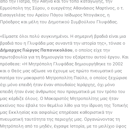
από την Πάτρα, την Αθήνα και τον τόπο καταγωγής, την
Ερμούπολη της Σύρου, ο ευεργέτης Αθανάσιος Μαρτίνος, ο τ.
Εισαγγελέας του Αρείου Πάγου Ισίδωρος Ντογιάκος, η
Πρόεδρος και μέλη του Δημοτικού Συμβούλιου Γλυφάδας.
«Είμαστε όλοι πολύ συγκινημένοι. Η σημερινή βραδιά είναι μια
βραδιά που η Γλυφάδα μας συναντά την ιστορία της», τόνισε ο
Δήμαρχος Γιώργος Παπανικολάου
, ο οποίος είχε την
πρωτοβουλία για τη δημιουργία του εξαίρετου αυτού έργου. Και
πρόσθεσε: «Η Μητρόπολη Γλυφάδας δημιουργήθηκε το 2002
και ο Θεός μας αξίωσε να έχουμε ως πρώτο πνευματικό μας
πατέρα τον μακαριστό Μητροπολίτη Παύλο, ο οποίος ξεχώρισε
όχι μόνο επειδή ήταν έναν σπουδαίος Ιεράρχης, όχι μόνο
επειδή ήταν ένας άνθρωπος που πραγματικά με τον τρόπο του
μας κέρδιζε όλους. Ο Μακαριστός Μητροπολίτης μας ήταν
εκείνος που έβαλε τον θεμέλιο λίθο για την ίδρυση της Τοπικής
μας Εκκλησίας και ασφαλώς επηρέασε καθοριστικά την
πνευματική ταυτότητα της περιοχής μας. Οργανώνοντας τη
Μητρόπολη από το μηδέν, έγραψε Ιστορία, με το μειλίχιο ύφος