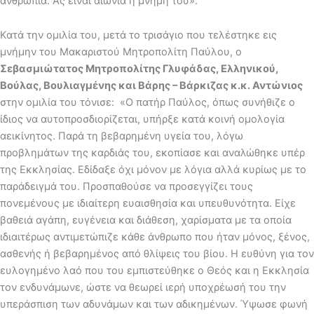
ανθρωπιά. Ας είναι αιωνία η μνήμη του».
Κατά την ομιλία του, μετά το τρισάγιο που τελέστηκε εις
μνήμην του Μακαριστού Μητροπολίτη Παύλου, ο
Σεβασμιώτατος Μητροπολίτης Γλυφάδας, Ελληνικού,
Βούλας, Βουλιαγμένης και Βάρης – Βάρκιζας κ.κ. Αντώνιος
στην ομιλία του τόνισε: «Ο πατήρ Παύλος, όπως συνήθιζε ο
ίδιος να αυτοπροσδιορίζεται, υπήρξε κατά κοινή ομολογία
αεικίνητος. Παρά τη βεβαρημένη υγεία του, λόγω
προβλημάτων της καρδιάς του, εκοπίασε και αναλώθηκε υπέρ
της Εκκλησίας. Εδίδαξε όχι μόνον με λόγια αλλά κυρίως με το
παράδειγμά του. Προσπαθούσε να προσεγγίζει τους
πονεμένους με ιδιαίτερη ευαισθησία και υπευθυνότητα. Είχε
βαθειά αγάπη, ευγένεια και διάθεση, χαρίσματα με τα οποία
ιδιαιτέρως αντιμετώπιζε κάθε άνθρωπο που ήταν μόνος, ξένος,
ασθενής ή βεβαρημένος από θλίψεις του βίου. Η ευθύνη για τον
ευλογημένο λαό που του εμπιστεύθηκε ο Θεός και η Εκκλησία
τον ενδυνάμωνε, ώστε να θεωρεί ιερή υποχρέωσή του την
υπεράσπιση των αδυνάμων και των αδικημένων. Ύψωσε φωνή