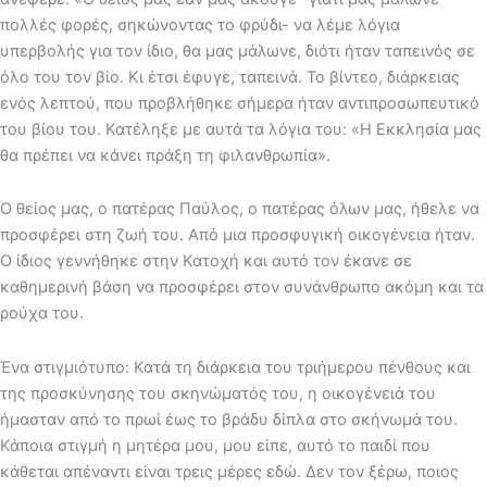
πολλές φορές, σηκώνοντας το φρύδι- να λέμε λόγια
υπερβολής για τον ίδιο, θα μας μάλωνε, διότι ήταν ταπεινός σε
όλο του τον βίο. Κι έτσι έφυγε, ταπεινά. Το βίντεο, διάρκειας
ενός λεπτού, που προβλήθηκε σήμερα ήταν αντιπροσωπευτικό
του βίου του. Κατέληξε με αυτά τα λόγια του: «Η Εκκλησία μας
θα πρέπει να κάνει πράξη τη φιλανθρωπία».
Ο θείος μας, ο πατέρας Παύλος, ο πατέρας όλων μας, ήθελε να
προσφέρει στη ζωή του. Από μια προσφυγική οικογένεια ήταν.
Ο ίδιος γεννήθηκε στην Κατοχή και αυτό τον έκανε σε
καθημερινή βάση να προσφέρει στον συνάνθρωπο ακόμη και τα
ρούχα του.
Ένα στιγμιότυπο: Κατά τη διάρκεια του τριήμερου πένθους και
της προσκύνησης του σκηνώματός του, η οικογένειά του
ήμασταν από το πρωί έως το βράδυ δίπλα στο σκήνωμά του.
Κάποια στιγμή η μητέρα μου, μου είπε, αυτό το παιδί που
κάθεται απέναντι είναι τρεις μέρες εδώ. Δεν τον ξέρω, ποιος