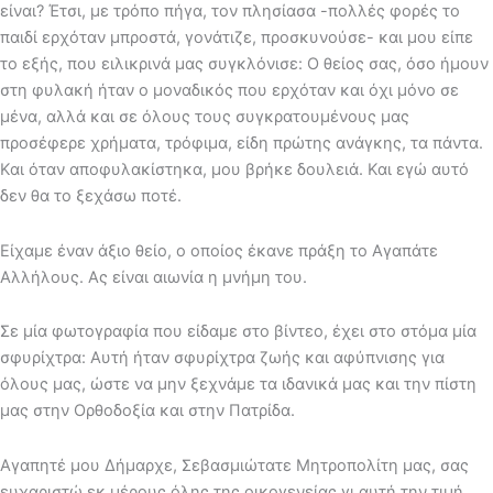
είναι? Έτσι, με τρόπο πήγα, τον πλησίασα -πολλές φορές το
παιδί ερχόταν μπροστά, γονάτιζε, προσκυνούσε- και μου είπε
το εξής, που ειλικρινά μας συγκλόνισε: O θείος σας, όσο ήμουν
στη φυλακή ήταν ο μοναδικός που ερχόταν και όχι μόνο σε
μένα, αλλά και σε όλους τους συγκρατουμένους μας
προσέφερε χρήματα, τρόφιμα, είδη πρώτης ανάγκης, τα πάντα.
Και όταν αποφυλακίστηκα, μου βρήκε δουλειά. Και εγώ αυτό
δεν θα το ξεχάσω ποτέ.
Είχαμε έναν άξιο θείο, ο οποίος έκανε πράξη το Αγαπάτε
Αλλήλους. Ας είναι αιωνία η μνήμη του.
Σε μία φωτογραφία που είδαμε στο βίντεο, έχει στο στόμα μία
σφυρίχτρα: Αυτή ήταν σφυρίχτρα ζωής και αφύπνισης για
όλους μας, ώστε να μην ξεχνάμε τα ιδανικά μας και την πίστη
μας στην Ορθοδοξία και στην Πατρίδα.
Αγαπητέ μου Δήμαρχε, Σεβασμιώτατε Μητροπολίτη μας, σας
ευχαριστώ εκ μέρους όλης της οικογενείας γι αυτή την τιμή