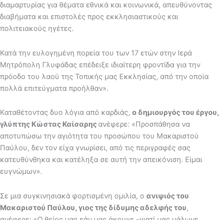
διαμαρτυρίας για θέματα εθνικά και κοινωνικά, απευθύνοντας
διαβήματα και επιστολές προς εκκλησιαστικούς και
πολιτειακούς ηγέτες.
Κατά την ευλογημένη πορεία του των 17 ετών στην Ιερά
Μητρόπολη Γλυφάδας επέδειξε ιδιαίτερη φροντίδα για την
πρόοδο του λαού της Τοπικής μας Εκκλησίας, από την οποία
πολλά επιτεύγματα προήλθαν».
Καταθέτοντας δυο λόγια από καρδιάς,
ο δημιουργός του έργου,
γλύπτης Κώστας Καίσαρης
ανέφερε: «Προσπάθησα να
αποτυπώσω την αγιότητα του προσώπου του Μακαριστού
Παύλου, δεν τον είχα γνωρίσει, από τις περιγραφές σας
κατευθύνθηκα και κατέληξα σε αυτή την απεικόνιση. Είμαι
ευγνώμων».
Σε μια συγκινησιακά φορτισμένη ομιλία, ο
ανιψιός του
Μακαριστού Παύλου, γιος της δίδυμης αδελφής του
,
ανέφερε: «Ο θείος μας εάν μας άκουγε -γιατί μας μάλωνε