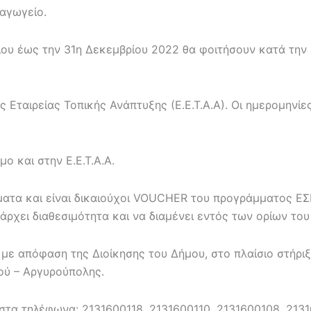
αγωγείο.
ρίου έως την 31η Δεκεμβρίου 2022 θα φοιτήσουν κατά την
 Εταιρείας Τοπικής Ανάπτυξης (Ε.Ε.Τ.Α.Α). Οι ημερομηνί
 και στην Ε.Ε.Τ.Α.Α.
ήματα και είναι δικαιούχοι VOUCHER του προγράμματος ΕΣ
άρχει διαθεσιμότητα και να διαμένει εντός των ορίων το
ε απόφαση της Διοίκησης του Δήμου, στο πλαίσιο στήριξ
ού – Αργυρούπολης.
στα τηλέφωνα: 2131600118, 2131600110, 2131600108, 213