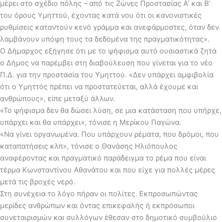
μέρει στο σχέδιο πόλης – από τις Ζώνες Προστασίας Α’ και Β’
του όρους Υμηττού, έχοντας κατά νου ότι οι κανονιστικές
ρυθμίσεις καταντούν κενό γράμμα και ανεφάρμοστες, όταν δεν
λαμβάνουν υπόψη τους τα δεδομένα της πραγματικότητας».
Ο Δήμαρχος εξήγησε ότι με το ψήφισμα αυτό ουσιαστικά ζητά
ο Δήμος να παρέμβει στη διαβούλευση που γίνεται για το νέο
Π.Δ. για την προστασία του Υμηττού. «Δεν υπάρχει αμφιβολία
ότι ο Υμηττός πρέπει να προστατεύεται, αλλά έχουμε και
ανθρώπους», είπε μεταξύ άλλων.
«Το ψήφισμα δεν θα δώσει λύση, σε μια κατάσταση που υπήρχε,
υπάρχει και θα υπάρχει», τόνισε η Μερίκου Παγώνα.
«Να γίνει οργανωμένα. Που υπάρχουν ρέματα, που δρόμοι, που
καταπατήσεις κλπ», τόνισε ο Θανάσης Ηλιόπουλος
αναφέροντας και πραγματικό παράδειγμα το ρέμα που είναι
τέρμα Κωνσταντίνου Αθανάτου και που είχε για πολλές μέρες
μετά τις βροχές νερό.
Στη συνέχεια το λόγο πήραν οι πολίτες. Εκπροσωπώντας
μερίδες ανθρώπων και όντας επικεφαλής ή εκπρόσωποι
συνεταιρισμών και συλλόγων έθεσαν στο δημοτικό συμβούλιο