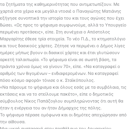
τα ζητήματα της καθημερινότητας που αντιμετωπίζουν. Με
χαρτιά στα χέρια και μεγάλα ντοσιέ ο Παναγιώτης Ματιάνης
εξήγησε συνοπτικά την ιστορία του και τους αγώνες που έχει
δώσει. «Ως προς το ψήφισμα συμφωνούμε, αλλά το Υπουργείο
περιμένει προτάσεις», είπε. Στη συνέχεια ο Απόστολος
Μαργαρίτης έθεσε τρία στοιχεία. Το νέο Π.Δ., το κτηματολόγιο
και τους δασικούς χάρτες. Ζήτησε να περιμένει ο Δήμος λίγες
ημέρες μήπως βγουν οι δασικοί χάρτες και έτσι γλυτώσουν
αρκετή ταλαιπωρία. «Το ψήφισμα είναι σε σωστή βάση, τα
τριάντα χρόνια όμως να γίνουν 70», είπε. «Να καταγραφεί ο
αριθμός των θιγομένων – ενδιαφερομένων. Να καταγραφεί
πόσο κόσμο αφορά» τόνισε ο κ. Σταϊκόπουλος.
«Να πάρουμε το ψήφισμα και όλους εσάς με τα συμβόλαια, τις
εκτάσεις και να το στείλουμε πακέτο», είπε ο δημοτικός
σύμβουλος Νίκος Παπάζογλου συμπληρώνοντας ότι αυτή θα
ήταν η ενέργεια του αν ήταν Δήμαρχος της πόλης.
Το ψήφισμα πέρασε ομόφωνα και οι δημότες αποχώρησαν από
την αίθουσα.
Μια μικρή αναταραχή στον προθάλαμο του Δημαρχείου