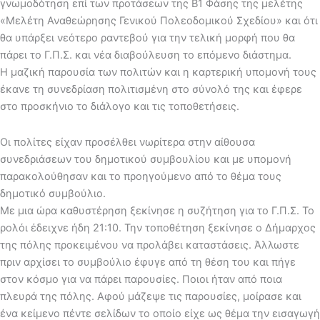
γνωμοδότηση επί των προτάσεων της Β1 Φάσης της μελέτης
«Μελέτη Αναθεώρησης Γενικού Πολεοδομικού Σχεδίου» και ότι
θα υπάρξει νεότερο ραντεβού για την τελική μορφή που θα
πάρει το Γ.Π.Σ. και νέα διαβούλευση το επόμενο διάστημα.
Η μαζική παρουσία των πολιτών και η καρτερική υπομονή τους
έκανε τη συνεδρίαση πολιτισμένη στο σύνολό της και έφερε
στο προσκήνιο το διάλογο και τις τοποθετήσεις.
Οι πολίτες είχαν προσέλθει νωρίτερα στην αίθουσα
συνεδριάσεων του δημοτικού συμβουλίου και με υπομονή
παρακολούθησαν και το προηγούμενο από το θέμα τους
δημοτικό συμβούλιο.
Με μια ώρα καθυστέρηση ξεκίνησε η συζήτηση για το Γ.Π.Σ. Το
ρολόι έδειχνε ήδη 21:10. Την τοποθέτηση ξεκίνησε ο Δήμαρχος
της πόλης προκειμένου να προλάβει καταστάσεις. Άλλωστε
πριν αρχίσει το συμβούλιο έφυγε από τη θέση του και πήγε
στον κόσμο για να πάρει παρουσίες. Ποιοι ήταν από ποια
πλευρά της πόλης. Αφού μάζεψε τις παρουσίες, μοίρασε και
ένα κείμενο πέντε σελίδων το οποίο είχε ως θέμα την εισαγωγή