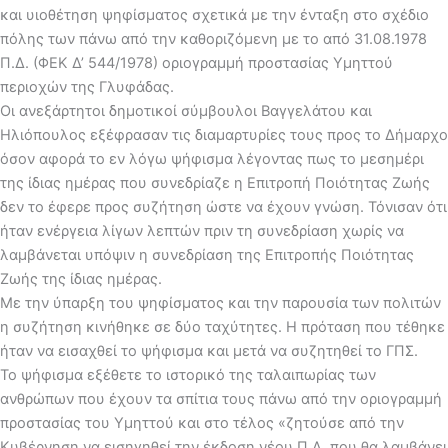
και υιοθέτηση ψηφίσματος σχετικά με την ένταξη στο σχέδιο
πόλης των πάνω από την καθοριζόμενη με το από 31.08.1978
Π.Δ. (ΦΕΚ Δ’ 544/1978) οριογραμμή προστασίας Υμηττού
περιοχών της Γλυφάδας.
Οι ανεξάρτητοι δημοτικοί σύμβουλοι Βαγγελάτου και
Ηλιόπουλος εξέφρασαν τις διαμαρτυρίες τους προς το Δήμαρχο
όσον αφορά το εν λόγω ψήφισμα λέγοντας πως το μεσημέρι
της ίδιας ημέρας που συνεδρίαζε η Επιτροπή Ποιότητας Ζωής
δεν το έφερε προς συζήτηση ώστε να έχουν γνώση. Τόνισαν ότι
ήταν ενέργεια λίγων λεπτών πριν τη συνεδρίαση χωρίς να
λαμβάνεται υπόψιν η συνεδρίαση της Επιτροπής Ποιότητας
Ζωής της ίδιας ημέρας.
Με την ύπαρξη του ψηφίσματος και την παρουσία των πολιτών
η συζήτηση κινήθηκε σε δύο ταχύτητες. Η πρόταση που τέθηκε
ήταν να εισαχθεί το ψήφισμα και μετά να συζητηθεί το ΓΠΣ.
Το ψήφισμα εξέθετε το ιστορικό της ταλαιπωρίας των
ανθρώπων που έχουν τα σπίτια τους πάνω από την οριογραμμή
προστασίας του Υμηττού και στο τέλος «ζητούσε από την
Κυβέρνηση να εισηγηθεί την έκδοση νέου Π.Δ. που θα λαμβάνει