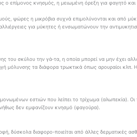
 ο επίμονος κνησμός, η μειωμένη όρεξη για φαγητό και γι
ούς, ψώρες η μικρόβια συχνά επιμολύνονται και από μύκητ
αλλιέργειες για μύκητες ή ενσωματώνουν την αντιμυκητι
σης του σκύλου την γά-τα, η οποία μπορεί να μην έχει α
ηγή μόλυνσης τα διάφορα τρωκτικά όπως αρουραίοι κλπ. Η
μονωμένων εστιών που λείπει το τρίχωμα (αλωπεκία). Οι 
υνήθως δεν εμφανίζουν κνησμό (φαγούρα).
ρφή, δύσκολα διαφορο-ποιείται από άλλες δερματικές ασθ