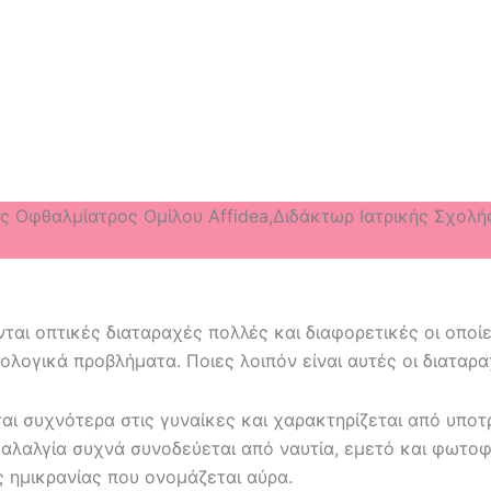
ς Οφθαλμίατρος Ομίλου Affidea,Διδάκτωρ Ιατρικής Σχολής
αι οπτικές διαταραχές πολλές και διαφορετικές οι οποί
ολογικά προβλήματα. Ποιες λοιπόν είναι αυτές οι διαταρα
εται συχνότερα στις γυναίκες και χαρακτηρίζεται από υπ
αλαλγία συχνά συνοδεύεται από ναυτία, εμετό και φωτο
ς ημικρανίας που ονομάζεται αύρα.